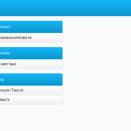
emeen
setaxicentrale.nl
rmatie
 een taxi
ig
ersum-Taxi.nl
taxi's