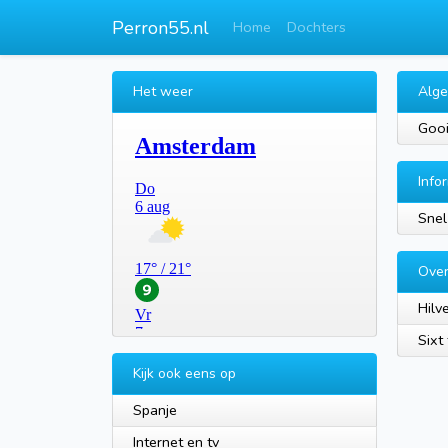
Perron55.nl
Home
Dochters
Het weer
Alg
Gooi
Info
Snel
Over
Hilv
Sixt 
Kijk ook eens op
Spanje
Internet en tv